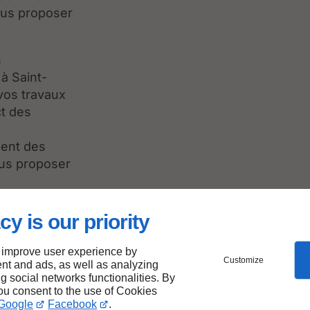
ous proposer
s
à Saint-
 vos travaux
ct des
sent des
ous proposer
mberie à nos
cy is our priority
s réparations
 improve user experience by
Customize
nt and ads, as well as analyzing
ng social networks functionalities. By
you consent to the use of Cookies
Google
Facebook
.