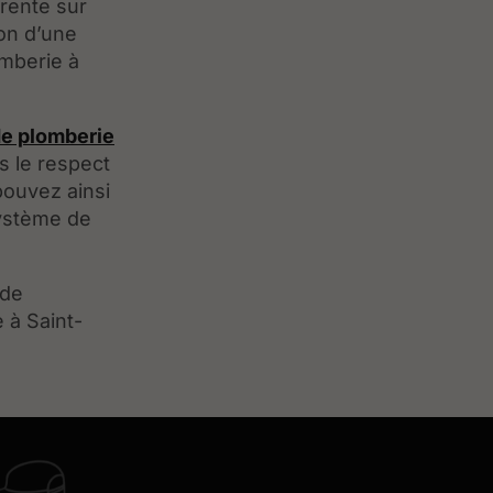
rente sur
ion d’une
omberie à
de plomberie
s le respect
pouvez ainsi
système de
 de
 à Saint-