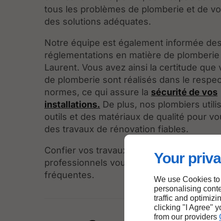
tous les problèmes de plomberie et de v
des solutions adéquates.
Notre équipe est également informée de
réglementations en matière de plomberie 
Laurent. Vous avez ainsi la certitude que
de plomberie sont réalisés dans le respe
normes, ce qui assure la
sécurité de vos
installations
.
De plus, nos plombiers utili
outils et des matériaux de qualité pour v
des travaux de rénovation fiables.
Confier vos travaux de rénovation de plo
Your priva
professionnels vous évite par ailleurs de
fréquentes.
We use Cookies to
personalising conte
traffic and optimizi
clicking "I Agree" 
from our providers