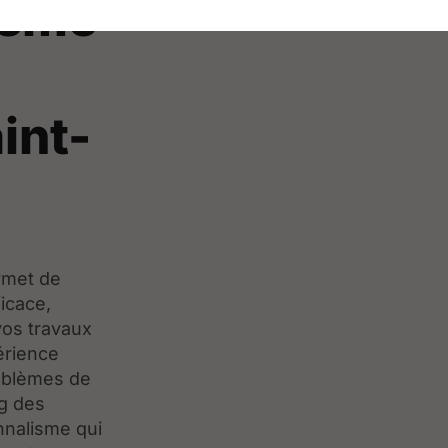
isme
int-
rmet de
ficace,
vos travaux
érience
roblèmes de
ng des
nnalisme qui