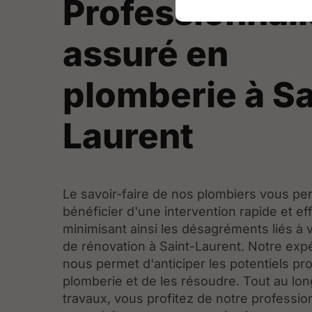
Professionnal
assuré en
plomberie à Sa
Laurent
Le savoir-faire de nos plombiers vous pe
bénéficier d'une intervention rapide et ef
minimisant ainsi les désagréments liés à 
de rénovation à Saint-Laurent. Notre exp
nous permet d'anticiper les potentiels p
plomberie et de les résoudre. Tout au lo
travaux, vous profitez de notre professio