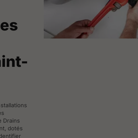
les
int-
nstallations
es
 Drains
nt, dotés
dentifier