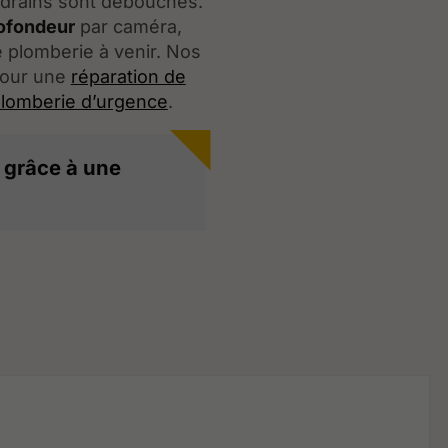
s drains sont débouchés.
rofondeur
par caméra,
plomberie à venir. Nos
 pour une
réparation de
plomberie d’urgence
.
e grâce à une