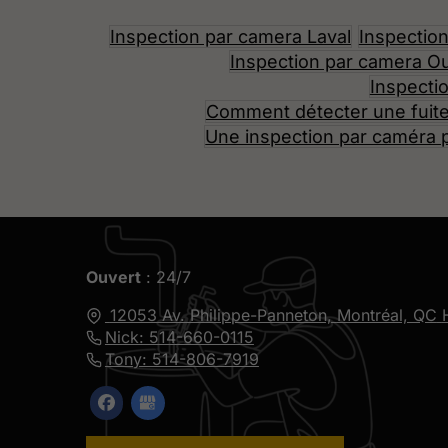
Inspection par camera Laval
Inspectio
Inspection par camera O
Inspecti
Comment détecter une fuite
Une inspection par caméra p
Ouvert
: 24/7
12053 Av. Philippe-Panneton,
Montréal, QC
Nick: 514-660-0115
Tony: 514-806-7919