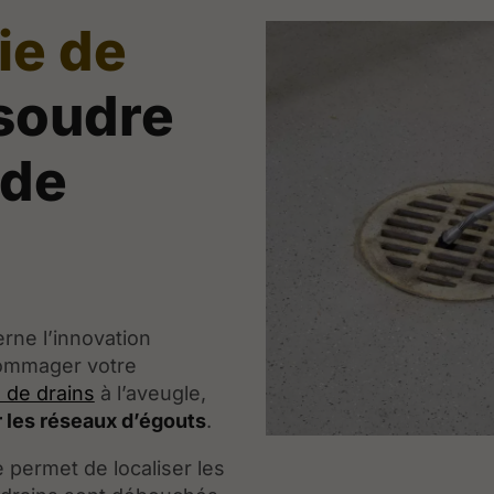
ie de
soudre
 de
rne l’innovation
dommager votre
 de drains
à l’aveugle,
 les réseaux d’égouts
.
 permet de localiser les