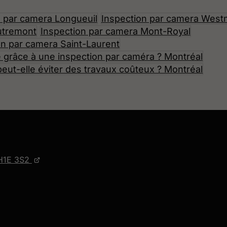
n par camera Longueuil
Inspection par camera West
utremont
Inspection par camera Mont-Royal
on par camera Saint-Laurent
 grâce à une inspection par caméra ? Montréal
eut-elle éviter des travaux coûteux ? Montréal
H1E 3S2