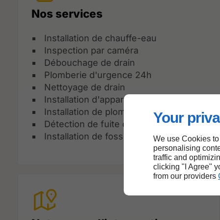
Nos services
Installation de chauffe-eau
Inspection par caméra
Débouchage de drain
Plomberie d'urgence 24h
Nettoyage de drain
Installation d'appareil sanitaire
Installation de plomberie
Your priva
Détection de fuite d'eau
Installation de fosse septique
We use Cookies to
personalising conte
traffic and optimizi
clicking "I Agree" 
from our providers