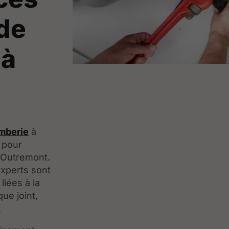
de
 à
omberie
à
 pour
à Outremont.
xperts sont
liées à la
ue joint,
.