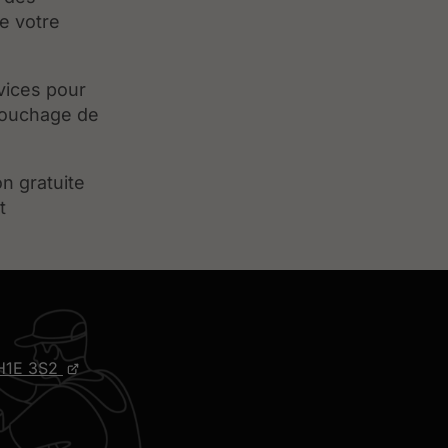
e votre
vices pour
bouchage de
n gratuite
t
H1E 3S2