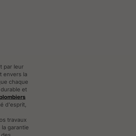
 par leur
 envers la
 que chaque
 durable et
 plombiers
é d'esprit,
os travaux
la garantie
r des