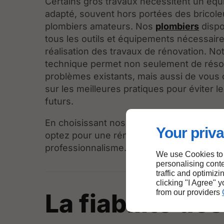
Certains gros travaux nécessitent un éq
adapté, souvent hors portées des bricole
plombiers amateurs. Nos
plombiers
dispo
tous les outils et équipements nécessaire
réalisation des travaux de rénovation. No
technique permet non seulement de réso
problèmes existants, mais aussi de vous 
sur les meilleures pratiques pour éviter 
futurs.
En choisissant nos plombiers à Outremon
Your priva
optez pour une rénovation réalisée avec p
professionnalisme.
We use Cookies to
personalising conte
traffic and optimizi
clicking "I Agree" 
from our providers
La fiabilité des