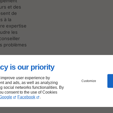
uipement
urs et des
sent de
s à la
tre expertise
udre les
conseiller
les problèmes
t, vous
cy is our priority
récision et
 improve user experience by
Customize
nt and ads, as well as analyzing
ng social networks functionalities. By
you consent to the use of Cookies
Google
Facebook
.