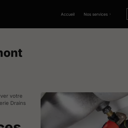
Accueil
Nos services
mont
over votre
rie Drains
ces