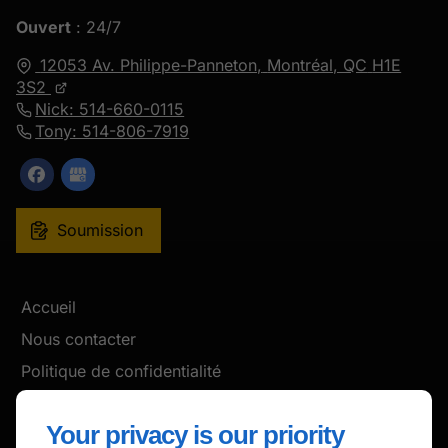
Ouvert
: 24/7
12053 Av. Philippe-Panneton,
Montréal, QC
H1E
3S2
Nick: 514-660-0115
Tony: 514-806-7919
Soumission
Accueil
Nous contacter
Politique de confidentialité
Plan du site
Your privacy is our priority