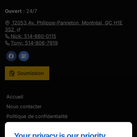
Ouvert
: 24/7
12053 Av. Philippe-Panneton,
Montréal, QC
H1E
3S2
Nick: 514-660-0115
Tony: 514-806-7919
Soumission
Accueil
Nous contacter
Politique de confidentialité
Plan du site
Your privacy is our priority