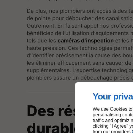
De plus, nos plombiers ont accès à des t
de pointe pour déboucher des canalisatio
Outremont. En faisant appel nos professi
bénéficiez de l’utilisation d’équipement
tels que les
caméras d’inspection
et les 
haute pression. Ces technologies permet
d’identifier précisément la cause des bo
les éliminer efficacement sans causer 
supplémentaires. L’expertise technologi
plombiers assure un débouchage précis et
Your priva
Des résultats
We use Cookies to
personalising conte
traffic and optimizi
durables en
clicking "I Agree" 
from our providers