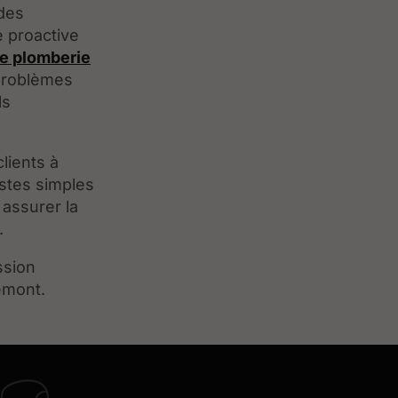
des
 proactive
de plomberie
 problèmes
ls
lients à
stes simples
 assurer la
.
ssion
emont.