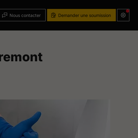
Nous contacter
Demander une soumission
tremont