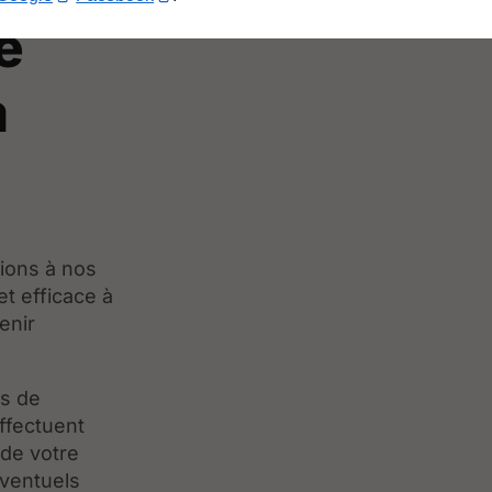
e
à
tions à nos
t efficace à
enir
as de
effectuent
 de votre
éventuels