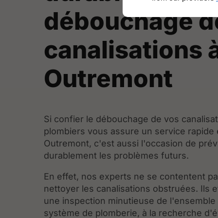
débouchage d
canalisations 
Outremont
Si confier le débouchage de vos canalisa
plombiers vous assure un service rapide e
Outremont, c'est aussi l'occasion de prév
durablement les problèmes futurs.
En effet, nos experts ne se contentent p
nettoyer les canalisations obstruées. Ils 
une inspection minutieuse de l'ensemble
système de plomberie, à la recherche d'