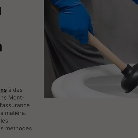
u
à
ons
à des
ins Mont-
 l’assurance
la matière.
les
les méthodes