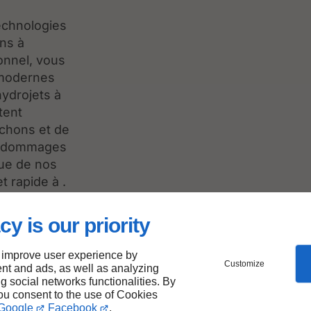
echnologies
ns à
onnel, vous
s modernes
hydrojets à
tent
uchons et de
de dommages
que de nos
 rapide à .
cy is our priority
 improve user experience by
Customize
nt and ads, as well as analyzing
ng social networks functionalities. By
you consent to the use of Cookies
Google
Facebook
.